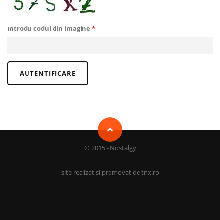
Introdu codul din imagine
*
AUTENTIFICARE
© 2015 -
Nostalgy
site realizat si promovat de
tnx.ro
FORMATIE NUNTA