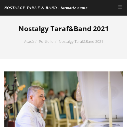
NOSTALGY TARAF & BAND - formatie nunta
Mergi la conţinutul principal
Nostalgy Taraf&Band 2021
Acasă
Portfolio
Nostalgy Taraf&Band 2021