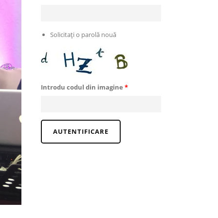
Solicitaţi o parolă nouă
Introdu codul din imagine
*
AUTENTIFICARE