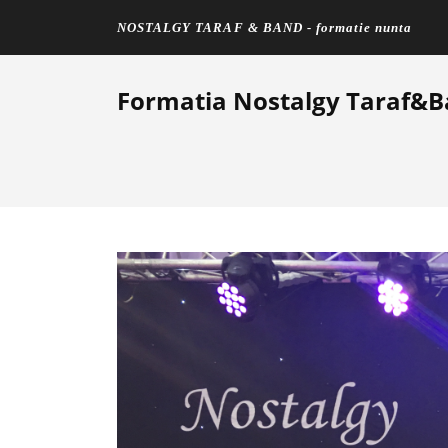
NOSTALGY TARAF & BAND - formatie nunta
Mergi la conţinutul principal
Formatia Nostalgy Taraf&B