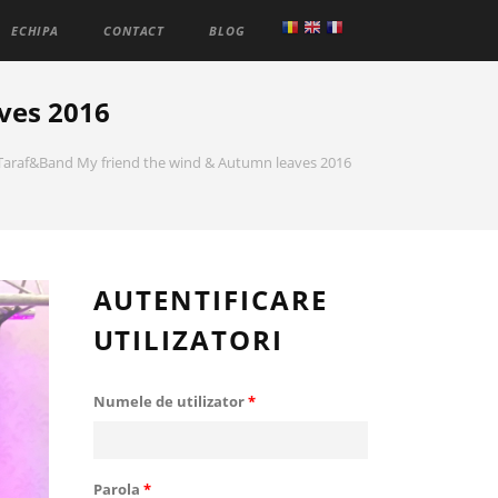
ECHIPA
CONTACT
BLOG
ves 2016
Taraf&Band My friend the wind & Autumn leaves 2016
AUTENTIFICARE
UTILIZATORI
Numele de utilizator
*
Parola
*