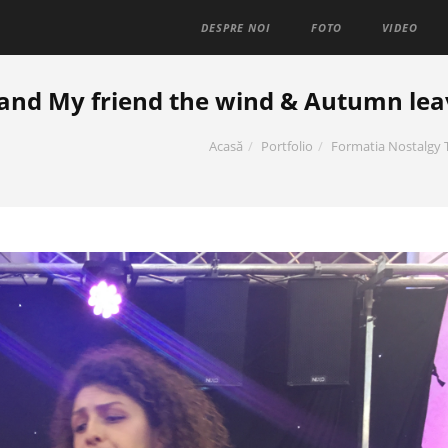
DESPRE NOI
FOTO
VIDEO
and My friend the wind & Autumn lea
Acasă
Portfolio
Formatia Nostalgy 