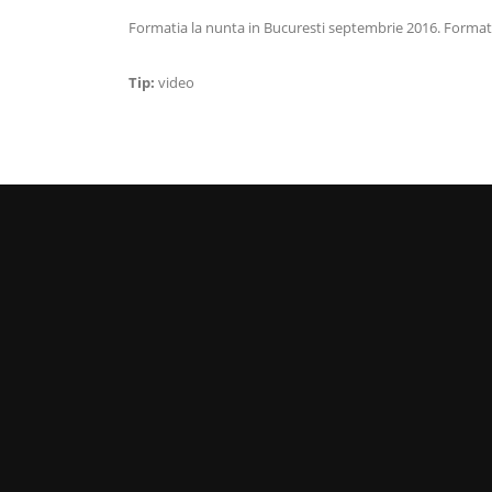
Formatia la nunta in Bucuresti septembrie 2016. Formati
Tip:
video