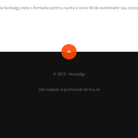
a Nostalgy este o formatie pentru nunta si orice fel de eveniment sau conc
© 2015 -
Nostalgy
site realizat si promovat de
tnx.ro
FORMATIE NUNTA
FORMATIE NUNTA BACAU